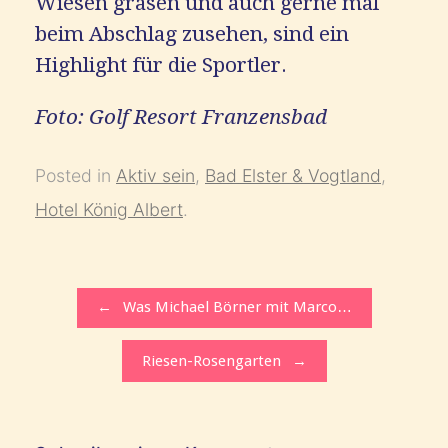
Wiesen grasen und auch gerne mal
beim Abschlag zusehen, sind ein
Highlight für die Sportler.
Foto: Golf Resort Franzensbad
Posted in
Aktiv sein
,
Bad Elster & Vogtland
,
Hotel König Albert
.
Post navigation
←
Was Michael Börner mit Marco…
Riesen-Rosengarten
→