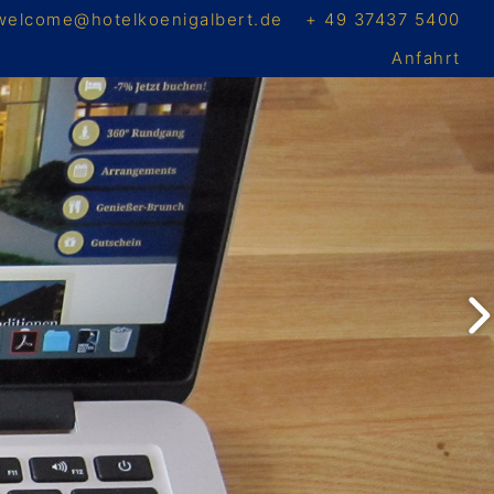
welcome@hotelkoenigalbert.de
+ 49 37437 5400
Anfahrt